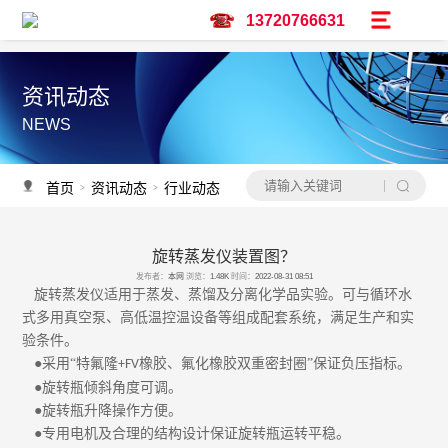
13720766631
资讯动态
NEWS
首页
资讯动态
行业动态
>
>
旋转蒸发仪装置图？
资讯推荐
发布者：
本网
浏览：
1.48K
时间：
2022-08-31 08:51
予辉实验仪器亮相广州保利世贸博览馆-CPHI & PMEC China主题巡展华南
旋转蒸发仪适用于蒸发、蒸馏及分离化学品实验。可与循环水
式多用真空泵、高低温控温设备等组成配套系统，满足生产和实
调速双层玻璃反应釜
验条件。
低温冷却液循环泵怎么选？
●采用“特氟隆
橡胶、氟化橡胶双重密封圈”保证负压指标。
+FV
水热合成釜过程中会不会沸腾？
●旋转瓶倾斜角度可调。
水热合成釜是做什么用的？
●旋转瓶升降操作方便。
反应釜生产设备厂家-予辉仪器
●专用电机及合理的结构设计保证旋转瓶运转平稳。