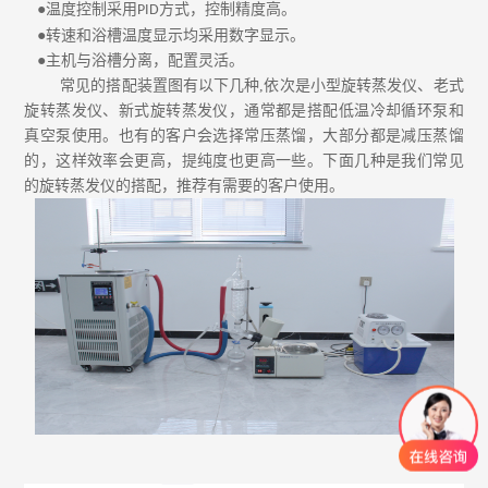
玻璃反应釜用途有哪些？
●温度控制采用
方式，控制精度高。
PID
玻璃反应釜厂家
●转速和浴槽温度显示均采用数字显示。
●主机与浴槽分离，配置灵活。
常见的搭配装置图有以下几种,依次是小型旋转蒸发仪、老式
旋转蒸发仪、新式旋转蒸发仪，通常都是搭配低温冷却循环泵和
真空泵使用。也有的客户会选择常压蒸馏，大部分都是减压蒸馏
的，这样效率会更高，提纯度也更高一些。下面几种是我们常见
的旋转蒸发仪的搭配，推荐有需要的客户使用。