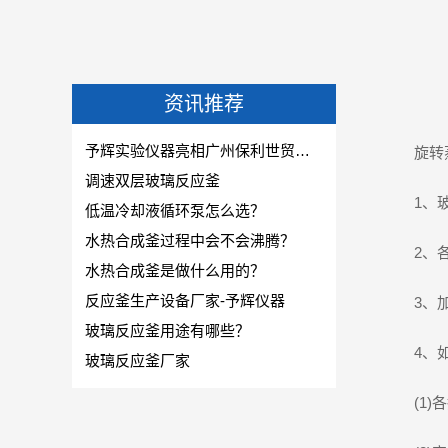
资讯推荐
予辉实验仪器亮相广州保利世贸博览馆-CPHI & PMEC China主题巡展华南站!
旋转蒸发
调速双层玻璃反应釜
1、玻璃
低温冷却液循环泵怎么选？
水热合成釜过程中会不会沸腾？
2、各磨
水热合成釜是做什么用的？
反应釜生产设备厂家-予辉仪器
3、加热
玻璃反应釜用途有哪些？
4、如
玻璃反应釜厂家
(1)各