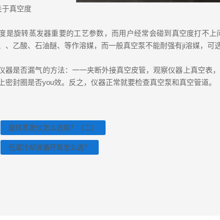
于真空度
旋转蒸发器重要的工艺参数，而用户经常会碰到真空度打不上问
、、乙酸、石油醚、等作溶媒，而一般真空泵不能耐强有ji溶媒，可
是否漏气的方法：一一夹断外接真空皮管，观察仪器上真空表，
上密封圈是否you效。反之，仪器正常就要检查真空泵和真空管道。
旋转蒸发仪怎么选购？（二）
低温冷却液循环泵怎么选？