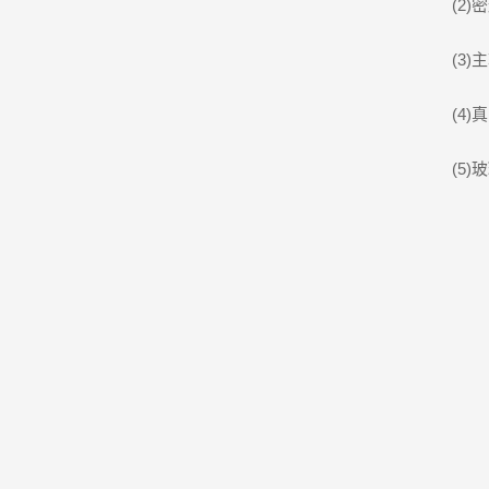
(2)密
(3)主
(4)真
(5)玻