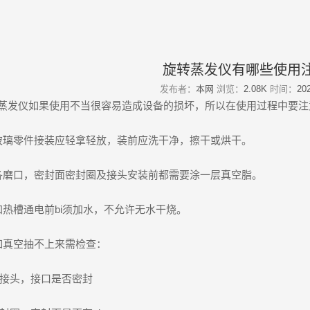
旋转蒸发仪有哪些使用注
发布者：
本网
浏览：
2.08K
时间：
202
仪如果使用不当很容易造成设备的损坏，所以在使用过程中要注
零件接装应轻拿轻放，装前应洗干净，擦干或烘干。
口，密封面密封圈及接头安装前都需要涂一层真空脂。
槽通电前bi须加水，不允许无水干烧。
真空抽不上来需检查：
接头，接口是否密封