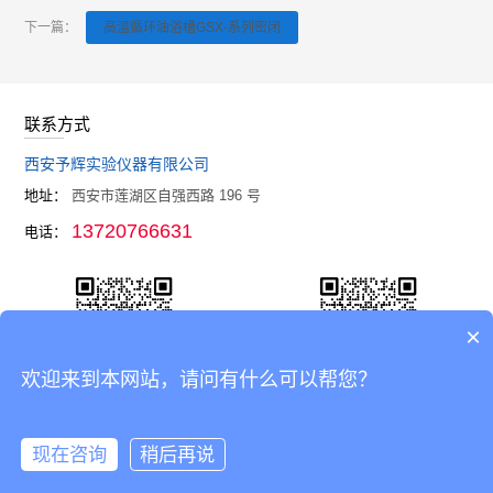
下一篇：
高温循环油浴槽GSX-系列密闭
联系方式
西安予辉实验仪器有限公司
地址：
西安市莲湖区自强西路 196 号
13720766631
电话：
×
欢迎来到本网站，请问有什么可以帮您？
官网
企业微信
现在咨询
稍后再说
Copyright © 2021-2026
西安予辉实验仪器有限公司
All rights reserved.
备
在线咨询
拨打电话
案编号：
陕ICP备09013177 号
技术支持：
吉之浦