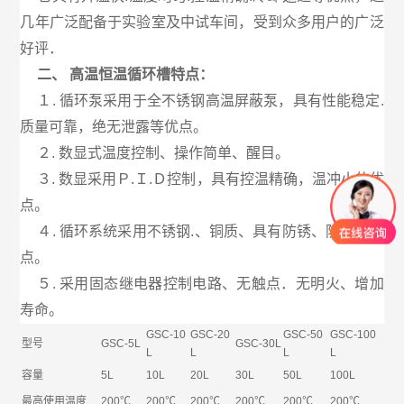
几年广泛配备于实验室及中试车间，受到众多用户的广泛
好评．
二、 高温恒温循环槽特点：
１. 循环泵采用于全不锈钢高温屏蔽泵，具有性能稳定.
质量可靠，绝无泄露等优点。
２. 数显式温度控制、操作简单、醒目。
３. 数显采用Ｐ.Ｉ.Ｄ控制，具有控温精确，温冲小的优
点。
４. 循环系统采用不锈钢.、铜质、具有防锈、防腐等特
点。
５. 采用固态继电器控制电路、无触点．无明火、增加
寿命。
GSC-10
GSC-20
GSC-50
GSC-100
型号
GSC-5L
GSC-30L
L
L
L
L
容量
5L
10L
20L
30L
50L
100L
最高使用温度
200℃
200℃
200℃
200℃
200℃
200℃