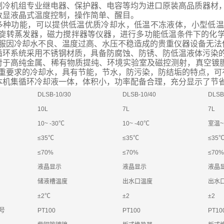
制冷机组专业继电器、保护器、电容等均为进口原装高品质器材
数显液晶式温度控制，操作简单、醒目。
多种功能，可以提供低温优质冷却水，低温不冻液体，小型低
旋转蒸发器，磁力搅拌器等仪器，进行多功能低温条件下的化
服因冷却水不良、温度过高、水压不稳造成的贵重仪器设备无法
循环系统采用不锈钢材质，具备防腐蚀、防锈、防低温液体污染
对于高纯金属、稀有物质提纯、环境实验室及磁控测射，真空镀
重要求的冷却水，具有节能，节水，防污染，防结垢的特点，可
本机集循环冷却液一体，体积小，功率配备合理，充分显示了节
DLSB-10/30
DLSB-10/40
DLSB
10L
7L
7L
10~ -30℃
10~ -40℃
室温~
≤35℃
≤35℃
≤35
≤70%
≤70%
≤70%
液晶显示
液晶显示
液晶
储液槽温度
出水口温度
出水
±2℃
±2
±2
号
PT100
PT100
PT10