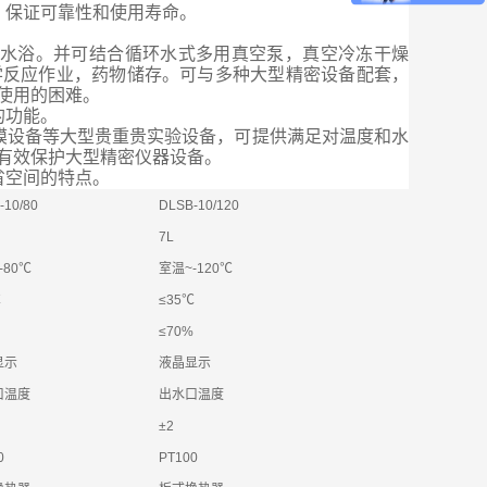
，保证可靠性和使用寿命。
温水浴。并可结合循环水式多用真空泵，真空冷冻干燥
学反应作业，药物储存。可与多种大型精密设备配套，
使用的困难。
的功能。
膜设备等大型贵重贵实验设备，可提供满足对温度和水
有效保护大型精密仪器设备。
省空间的特点。
-10/80
DLSB-10/120
7L
-80℃
室温~-120℃
℃
≤35℃
≤70%
显示
液晶显示
口温度
出水口温度
±2
0
PT100