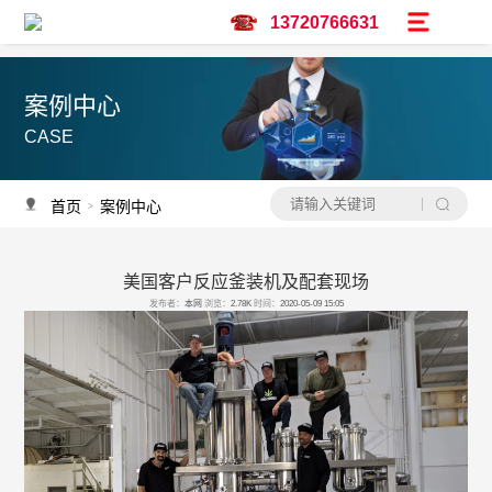
13720766631
案例中心
CASE
首页
案例中心
>
美国客户反应釜装机及配套现场
产品推荐
发布者：
本网
浏览：
2.78K
时间：
2020-05-09 15:05
资讯推荐
予辉实验仪器亮相广州保利世贸博览馆-CPHI & PMEC China主题巡展华南
调速双层玻璃反应釜
低温冷却液循环泵怎么选？
水热合成釜过程中会不会沸腾？
水热合成釜是做什么用的？