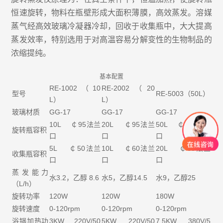
恒速旋转，物料在瓶壁形成大面积薄膜，高效蒸发。溶媒
蒸气经高效玻璃冷凝器冷却，回收于收集瓶中，大大提高
蒸发效率，特别选用于对高温容易分解变性的生物制品的
浓缩提纯。
基本配置
RE-1002（10
RE-2002（20
型号
RE-5003（50L）
L）
L）
玻璃材质
GG-17
GG-17
GG-17
10L ￠95法兰
20L ￠95法兰
50L ￠125法兰
旋转瓶容积
口
口
口
5L ￠50法兰
10L ￠60法兰
20L ￠60法兰
收集瓶容积
口
口
口
蒸发能力
水3.2，乙醇 8.6
水5，乙醇14.5
水9，乙醇25
（L/h）
旋转功率
120W
120W
180W
旋转速度
0-120rpm
0-120rpm
0-120rpm
浴锅加热功
3KW 220V/50
5KW 220V/50
7.5KW 380V/5