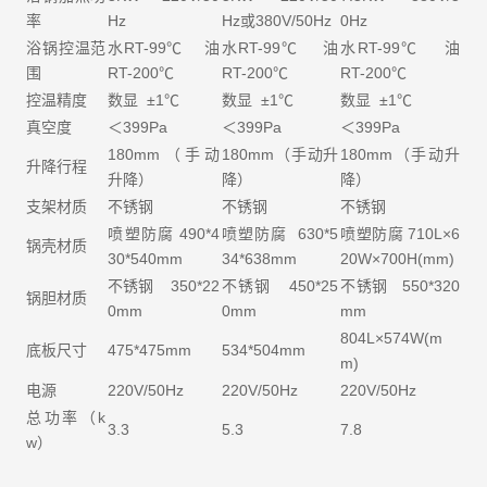
率
Hz
Hz或380V/50Hz
0Hz
浴锅控温范
水RT-99℃ 油
水RT-99℃ 油
水RT-99℃ 油
围
RT-200℃
RT-200℃
RT-200℃
控温精度
数显 ±1℃
数显 ±1℃
数显 ±1℃
真空度
＜399Pa
＜399Pa
＜399Pa
180mm（手动
180mm（手动升
180mm（手动升
升降行程
升降）
降）
降）
支架材质
不锈钢
不锈钢
不锈钢
喷塑防腐 490*4
喷塑防腐 630*5
喷塑防腐 710L×6
锅壳材质
30*540mm
34*638mm
20W×700H(mm)
不锈钢 350*22
不锈钢 450*25
不锈钢 550*320
锅胆材质
0mm
0mm
mm
804L×574W(m
底板尺寸
475*475mm
534*504mm
m)
电源
220V/50Hz
220V/50Hz
220V/50Hz
总功率（k
3.3
5.3
7.8
w）