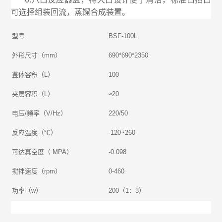
可选择组装回流，蒸馏合成装置。
型号
BSF-100L
外形尺寸（mm）
690*690*2350
釜体容积（L）
100
夹层容积（L）
≈20
电压/频率（V/Hz）
220/50
反应温度（℃）
-120~260
可达真空度（ MPA）
-0.098
搅拌速度（rpm）
0-460
功率（w）
200（1：3）