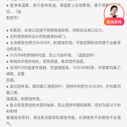
● 釜体保温套，用于釜体保温，保温套上设观察窗，便于观察釜内反
应。（选
配部件）
● 夹套进、出液口连接不锈钢保温软管，消除进出液口应力。
● 无积液侧放料设计的防腐放料阀门。
● 主体框架材质为SUS304，耐腐蚀性强；可锁定脚轮结构便于设备移
动和定位。
● SUS304材质物料托盘，防止污染环境。（选配部件）
● 单相异步搅拌电机，变频调速，数显搅拌速度。
● 采用Pt100温度传感器，控温精度高，SUS304材质，外套聚四氟乙
烯管，双重
防腐。
● 桨式搅拌桨，聚四氟乙烯搅拌叶；搅拌杆材质为SUS304，外包聚四
氟乙烯，
强度高，耐腐蚀性强。
● 独立研发原创技术搅拌轴承，防止搅拌杆磨损掉屑，密封为高分子材
料和特
氟隆组合密封，保证真空度和防腐蚀性能，长期使用不会腐蚀不会漏
气。