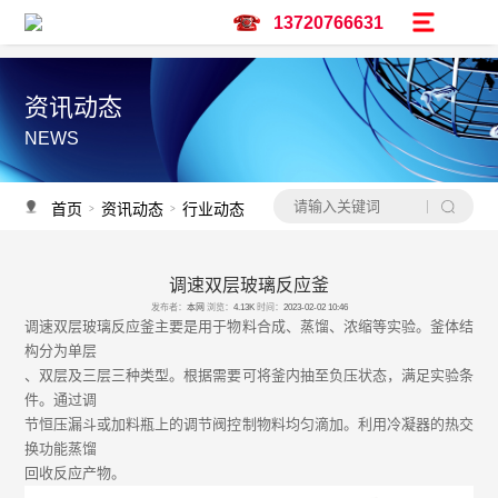
13720766631
资讯动态
NEWS
首页
资讯动态
行业动态
>
>
调速双层玻璃反应釜
资讯推荐
发布者：
本网
浏览：
4.13K
时间：
2023-02-02 10:46
予辉实验仪器亮相广州保利世贸博览馆-CPHI & PMEC China主题巡展华南
调速双层玻璃反应釜主要是用于物料合成、蒸馏、浓缩等实验。釜体结
构分为单层
调速双层玻璃反应釜
、双层及三层三种类型。根据需要可将釜内抽至负压状态，满足实验条
低温冷却液循环泵怎么选？
件。通过调
水热合成釜过程中会不会沸腾？
节恒压漏斗或加料瓶上的调节阀控制物料均匀滴加。利用冷凝器的热交
水热合成釜是做什么用的？
换功能蒸馏
反应釜生产设备厂家-予辉仪器
回收反应产物。