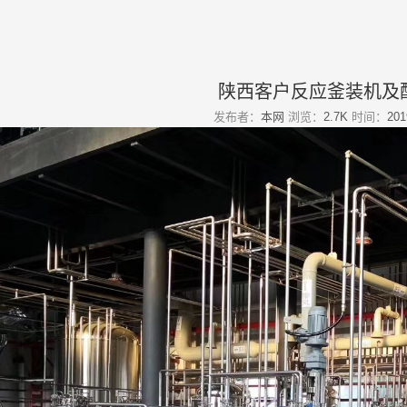
陕西客户反应釜装机及
发布者：
本网
浏览：
2.7K
时间：
201