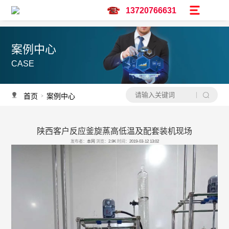
13720766631
案例中心
CASE
首页
案例中心
>
陕西客户反应釜旋蒸高低温及配套装机现场
产品推荐
发布者：
本网
浏览：
2.9K
时间：
2019-03-12 13:02
资讯推荐
予辉实验仪器亮相广州保利世贸博览馆-CPHI & PMEC China主题巡展华南
调速双层玻璃反应釜
低温冷却液循环泵怎么选？
水热合成釜过程中会不会沸腾？
水热合成釜是做什么用的？