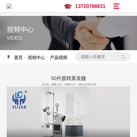
13720766631
视频中心
VIDEO
首页
视频中心
产品视频
>
>
50升旋转蒸发器
产品推荐
发布者：
本网
浏览：
2.58K
时间：
2021-12-28 07:49
资讯推荐
予辉实验仪器亮相广州保利世贸博览馆-CPHI & PMEC China主题巡展华南
调速双层玻璃反应釜
低温冷却液循环泵怎么选？
水热合成釜过程中会不会沸腾？
水热合成釜是做什么用的？