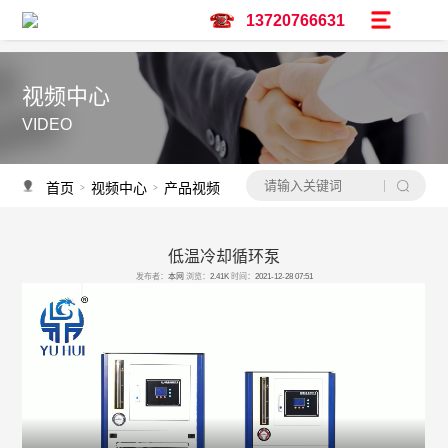
13720766631
视频中心
VIDEO
首页
视频中心
产品视频
>
>
低温冷却循环泵
产品推荐
发布者：
本网
浏览：
2.41K
时间：
2021-12-28 07:51
资讯推荐
予辉实验仪器亮相广州保利世贸博览馆-CPHI & PMEC China主题巡展华南
调速双层玻璃反应釜
低温冷却液循环泵怎么选？
水热合成釜过程中会不会沸腾？
水热合成釜是做什么用的？