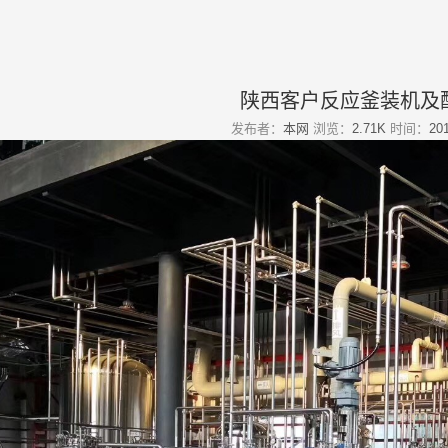
陕西客户反应釜装机及
发布者：
本网
浏览：
2.71K
时间：
201