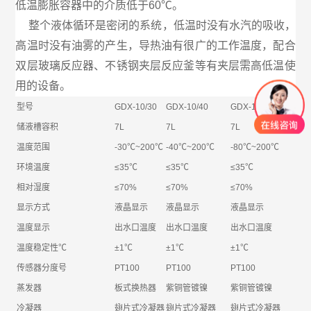
低温膨胀容器中的介质低于60℃。
整个液体循环是密闭的系统，低温时没有水汽的吸收，
高温时没有油雾的产生，导热油有很广的工作温度，配合
双层玻璃反应器、不锈钢夹层反应釜等有夹层需高低温使
用的设备。
型号
GDX-10/30
GDX-10/40
GDX-10/80
储液槽容积
7L
7L
7L
温度范围
-30℃~200℃
-40℃~200℃
-80℃~200℃
环境温度
≤35℃
≤35℃
≤35℃
相对湿度
≤70%
≤70%
≤70%
显示方式
液晶显示
液晶显示
液晶显示
温度显示
出水口温度
出水口温度
出水口温度
温度稳定性℃
±1℃
±1℃
±1℃
传感器分度号
PT100
PT100
PT100
蒸发器
板式换热器
紫铜管镀镍
紫铜管镀镍
冷凝器
翅片式冷凝器
翅片式冷凝器
翅片式冷凝器