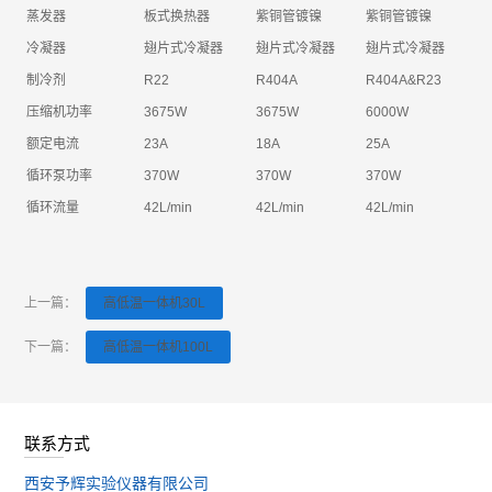
蒸发器
板式换热器
紫铜管镀镍
紫铜管镀镍
冷凝器
翅片式冷凝器
翅片式冷凝器
翅片式冷凝器
制冷剂
R22
R404A
R404A&R23
压缩机功率
3675W
3675W
6000W
额定电流
23A
18A
25A
循环泵功率
370W
370W
370W
循环流量
42L/min
42L/min
42L/min
上一篇：
高低温一体机30L
下一篇：
高低温一体机100L
联系方式
西安予辉实验仪器有限公司