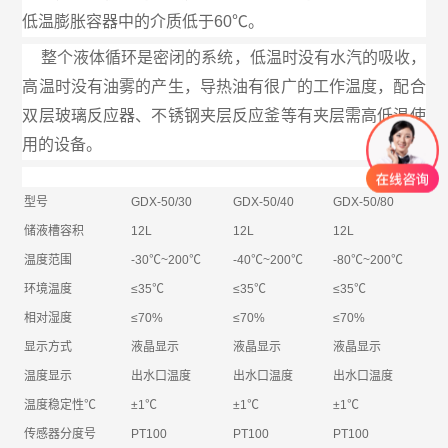
低温膨胀容器中的介质低于60℃。
整个液体循环是密闭的系统，低温时没有水汽的吸收，
高温时没有油雾的产生，导热油有很广的工作温度，配合
双层玻璃反应器、不锈钢夹层反应釜等有夹层需高低温使
用的设备。
型号
GDX-50/30
GDX-50/40
GDX-50/80
储液槽容积
12L
12L
12L
温度范围
-30℃~200℃
-40℃~200℃
-80℃~200℃
环境温度
≤35℃
≤35℃
≤35℃
相对湿度
≤70%
≤70%
≤70%
显示方式
液晶显示
液晶显示
液晶显示
温度显示
出水口温度
出水口温度
出水口温度
温度稳定性℃
±1℃
±1℃
±1℃
传感器分度号
PT100
PT100
PT100