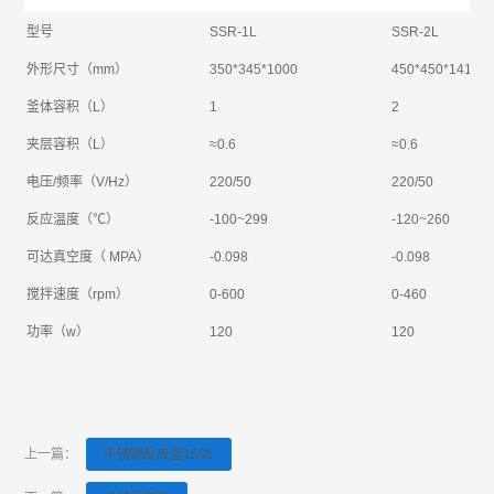
型号
SSR-1L
SSR-2L
外形尺寸（mm）
350*345*1000
450*450*1410
釜体容积（L）
1
2
夹层容积（L）
≈0.6
≈0.6
电压/频率（V/Hz）
220/50
220/50
反应温度（℃）
-100~299
-120~260
可达真空度（ MPA）
-0.098
-0.098
搅拌速度（rpm）
0-600
0-460
功率（w）
120
120
上一篇：
不锈钢反应釜150L